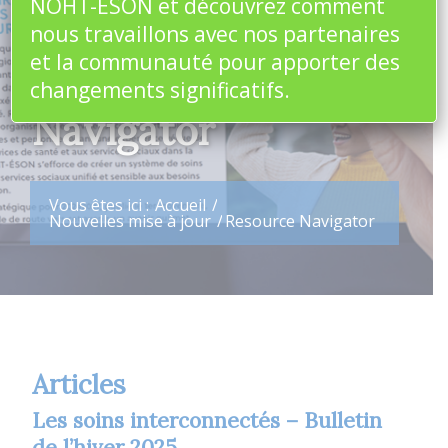
NOHT-ÉSON et découvrez comment
d’étiquettes pour
nous travaillons avec nos partenaires
et la communauté pour apporter des
: Resource
changements significatifs.
Navigator
Vous êtes ici :
Accueil
/
Nouvelles mise à jour
/
Resource Navigator
Articles
Les soins interconnectés – Bulletin
de l’hiver 2025