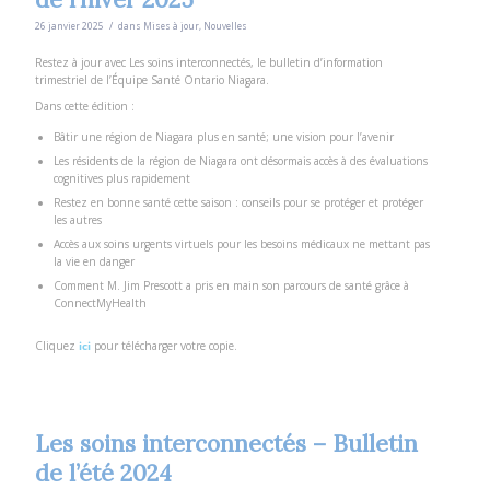
/
26 janvier 2025
dans
Mises à jour
,
Nouvelles
Restez à jour avec Les soins interconnectés, le bulletin d’information
trimestriel de l’Équipe Santé Ontario Niagara.
Dans cette édition :
Bâtir une région de Niagara plus en santé; une vision pour l’avenir
Les résidents de la région de Niagara ont désormais accès à des évaluations
cognitives plus rapidement
Restez en bonne santé cette saison : conseils pour se protéger et protéger
les autres
Accès aux soins urgents virtuels pour les besoins médicaux ne mettant pas
la vie en danger
Comment M. Jim Prescott a pris en main son parcours de santé grâce à
ConnectMyHealth
Cliquez
ici
pour télécharger votre copie.
Les soins interconnectés – Bulletin
de l’été 2024