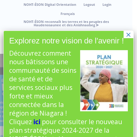
NOHT-ÉSON Digital Orientation
Logout
Login
Français
NOHT-ÉSON reconnaît les terres et les peuples des
Haudenosaunee et des Anishnaabeg
⪢
×
Explorez notre vision de l'avenir !
Découvrez comment
nous bâtissons une
communauté de soins
de santé et de
services sociaux plus
forte et mieux
connectée dans la
région de Niagara !
Cliquez
ici
pour consulter le nouveau
Archive
plan stratégique 2024-2027 de la