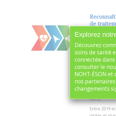
Reconnaît
de traitem
/
7 mai 2026
da
Explorez notre
Découvrez comm
St. Catharin
à la réductio
soins de santé e
Santé Ontari
connectée dans 
contributions
consulter le no
son site de s
NOHT-ÉSON et d
Catharines, e
nos partenaires
réduction de
changements sign
des vies, rédu
soins.
Entre 2019 et
visites et pl