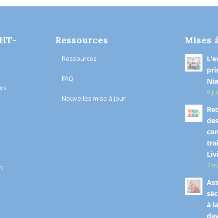
OHT-
Ressources
Mises 
Ressources
L’e
pri
FAQ
Nia
urs
9 ju
Nouvelles mise à jour
Rec
des
co
tra
Liv
7 m
n​
Ass
séc
à l
dav