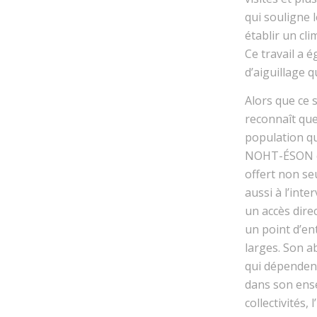
qui souligne 
établir un cl
Ce travail a 
d’aiguillage 
Alors que ce 
reconnaît que
population qu
NOHT-ÉSON on
offert non s
aussi à l’inte
un accès direc
un point d’en
larges. Son a
qui dépendent
dans son ens
collectivités,