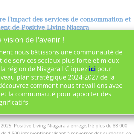
re l’impact des services de consommation et
ent de Positive Living Niagara
ns
Mises à jour
,
Nouvelles
 vision de l'avenir !
ent nous bâtissons une communauté de
es, ON
– En cette Journée internationale de sensibilisation
n des méfaits, la Niagara Ontario Health Team – Équipe
t de services sociaux plus forte et mieux
o Niagara (NOHT-ÉSON) souhaite souligner les
la région de Niagara ! Cliquez
ici
pour
 importantes de Positive Living Niagara par l’entremise de
uveau plan stratégique 2024-2027 de la
ervices de consommation et de traitement (SCT) à St.
écouvrez comment nous travaillons avec
t reconnaître le rôle essentiel que jouent les services de
 et la communauté pour apporter des
s méfaits fondés sur des données probantes pour sauver
ificatifs.
ire la stigmatisation et orienter les personnes vers les
 2025, Positive Living Niagara a enregistré plus de 88 000
us de 1 500 interventions visant à renverser des surdoses, ce