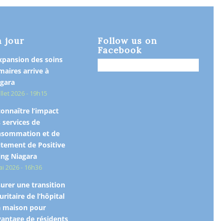
à jour
Follow us on
Facebook
xpansion des soins
maires arrive à
gara
illet 2026 - 19h15
onnaître l’impact
 services de
nsommation et de
itement de Positive
ing Niagara
ai 2026 - 16h36
urer une transition
uritaire de l’hôpital
a maison pour
antage de résidents