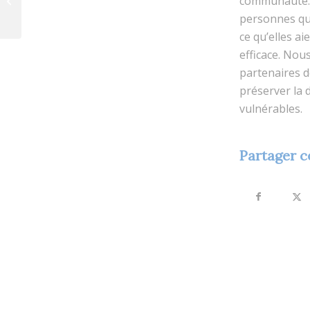
communauté. 
à la maison pour
personnes qui
davantage...
ce qu’elles a
efficace. Nou
partenaires d
préserver la d
vulnérables.
Partager c