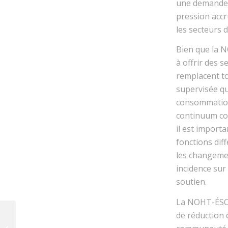
une demande 
pression accr
les secteurs d
Bien que la 
à offrir des 
remplacent t
supervisée qu
consommation
continuum com
il est import
fonctions dif
les changemen
incidence sur
soutien.
La NOHT-ÉSON 
Assurer une transition
de réduction
sécuritaire de l’hôpital