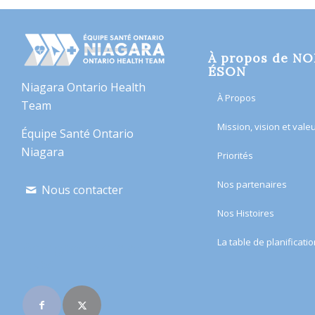
À propos de N
ÉSON
Niagara Ontario Health
À Propos
Team
Mission, vision et vale
Équipe Santé Ontario
Niagara
Priorités
Nos partenaires
Nous contacter
Nos Histoires
​La table de planificatio
Rejoignez-nous en
ligne