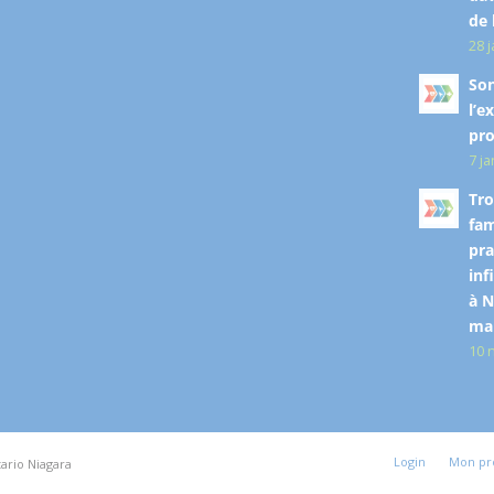
de 
28 
So
l’e
pro
7 j
Tro
fam
pra
inf
à N
mai
10 
Login
Mon pro
ario Niagara