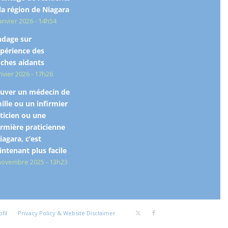
la région de Niagara
janvier 2026 - 14h54
ndage sur
xpérience des
ches aidants
anvier 2026 - 17h26
uver un médecin de
ille ou un infirmier
ticien ou une
irmière praticienne
iagara, c’est
ntenant plus facile
novembre 2025 - 13h23
fil
Privacy Policy & Website Disclaimer