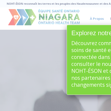
NOHT-ÉSON reconnaît les terres et les peuples des Haudenosaunee et des 
À Propos
Explorez notre
Découvrez comm
soins de santé e
connectée dans 
consulter le no
NOHT-ÉSON et d
nos partenaires
changements sign