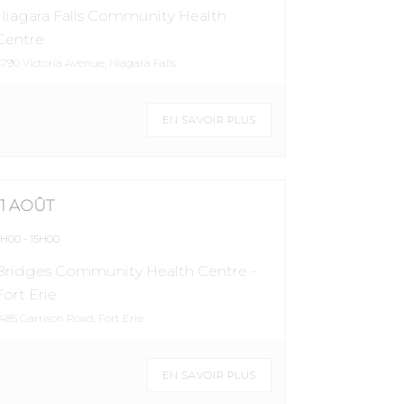
Niagara Falls Community Health
Centre
4790 Victoria Avenue, Niagara Falls
EN SAVOIR PLUS
11 AOÛT
9H00
-
15H00
Bridges Community Health Centre -
Fort Erie
1485 Garrison Road, Fort Erie
EN SAVOIR PLUS