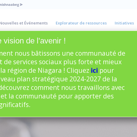
Anishnaabeg
⪢
Nouvelles et Événements
Explorateur de ressources
Initiatives
 vision de l'avenir !
ent nous bâtissons une communauté de
t de services sociaux plus forte et mieux
la région de Niagara ! Cliquez
ici
pour
uveau plan stratégique 2024-2027 de la
écouvrez comment nous travaillons avec
 et la communauté pour apporter des
ificatifs.