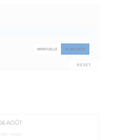
MENSUELLE
VU EN LISTE
RESET
06 AOÛT
9H00
-
15H00