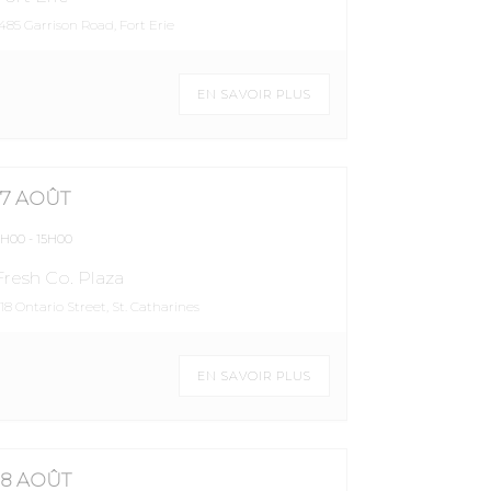
1485 Garrison Road, Fort Erie
EN SAVOIR PLUS
17 AOÛT
9H00
-
15H00
Fresh Co. Plaza
18 Ontario Street, St. Catharines
EN SAVOIR PLUS
18 AOÛT