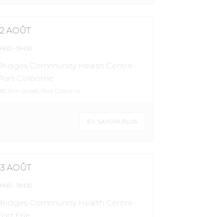
12 AOÛT
9H00
-
15H00
Bridges Community Health Centre -
Port Colborne
380 Elm Street, Port Colborne
EN SAVOIR PLUS
13 AOÛT
9H00
-
15H00
Bridges Community Health Centre -
Fort Erie