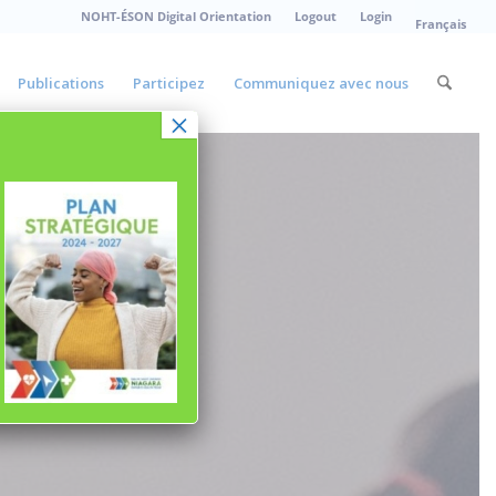
NOHT-ÉSON Digital Orientation
Logout
Login
Français
Publications
Participez
Communiquez avec nous
×