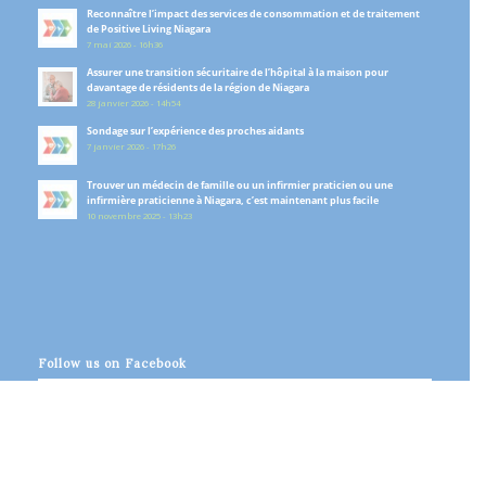
Reconnaître l’impact des services de consommation et de traitement
de Positive Living Niagara
7 mai 2026 - 16h36
Assurer une transition sécuritaire de l’hôpital à la maison pour
davantage de résidents de la région de Niagara
28 janvier 2026 - 14h54
Sondage sur l’expérience des proches aidants
7 janvier 2026 - 17h26
Trouver un médecin de famille ou un infirmier praticien ou une
infirmière praticienne à Niagara, c’est maintenant plus facile
10 novembre 2025 - 13h23
Follow us on Facebook
© Copyright - Niagara Ontario Health Team - Équipe