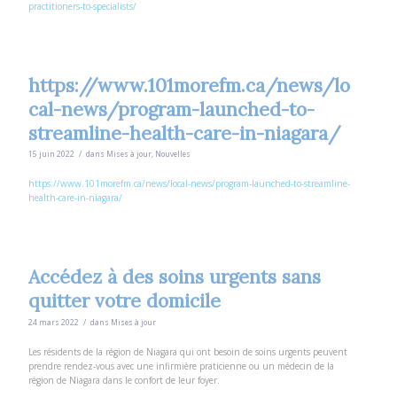
practitioners-to-specialists/
https://www.101morefm.ca/news/lo
cal-news/program-launched-to-
streamline-health-care-in-niagara/
/
15 juin 2022
dans
Mises à jour
,
Nouvelles
https://www.101morefm.ca/news/local-news/program-launched-to-streamline-
health-care-in-niagara/
Accédez à des soins urgents sans
quitter votre domicile
/
24 mars 2022
dans
Mises à jour
Les résidents de la région de Niagara qui ont besoin de soins urgents peuvent
prendre rendez-vous avec une infirmière praticienne ou un médecin de la
région de Niagara dans le confort de leur foyer.