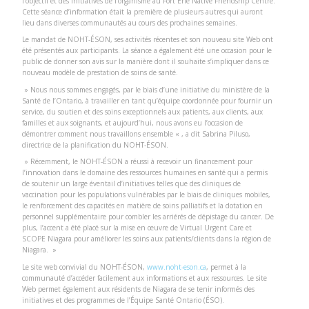
l’objectif et des initiatives de l’organisme au Fort Erie Native Friendship Centre.
Cette séance d’information était la première de plusieurs autres qui auront
lieu dans diverses communautés au cours des prochaines semaines.
Le mandat de NOHT-ÉSON, ses activités récentes et son nouveau site Web ont
été présentés aux participants. La séance a également été une occasion pour le
public de donner son avis sur la manière dont il souhaite s’impliquer dans ce
nouveau modèle de prestation de soins de santé.
» Nous nous sommes engagés, par le biais d’une initiative du ministère de la
Santé de l’Ontario, à travailler en tant qu’équipe coordonnée pour fournir un
service, du soutien et des soins exceptionnels aux patients, aux clients, aux
familles et aux soignants, et aujourd’hui, nous avons eu l’occasion de
démontrer comment nous travaillons ensemble « , a dit Sabrina Piluso,
directrice de la planification du NOHT-ÉSON.
» Récemment, le NOHT-ÉSON a réussi à recevoir un financement pour
l’innovation dans le domaine des ressources humaines en santé qui a permis
de soutenir un large éventail d’initiatives telles que des cliniques de
vaccination pour les populations vulnérables par le biais de cliniques mobiles,
le renforcement des capacités en matière de soins palliatifs et la dotation en
personnel supplémentaire pour combler les arriérés de dépistage du cancer. De
plus, l’accent a été placé sur la mise en œuvre de Virtual Urgent Care et
SCOPE Niagara pour améliorer les soins aux patients/clients dans la région de
Niagara. »
Le site web convivial du NOHT-ÉSON,
www.noht-eson.ca
, permet à la
communauté d’accéder facilement aux informations et aux ressources. Le site
Web permet également aux résidents de Niagara de se tenir informés des
initiatives et des programmes de l’Équipe Santé Ontario (ÉSO).