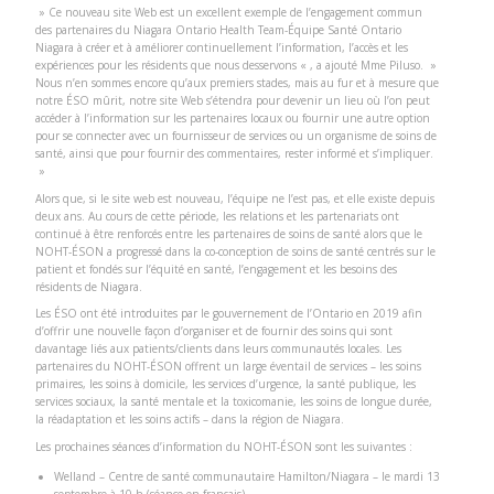
» Ce nouveau site Web est un excellent exemple de l’engagement commun
des partenaires du Niagara Ontario Health Team-Équipe Santé Ontario
Niagara à créer et à améliorer continuellement l’information, l’accès et les
expériences pour les résidents que nous desservons « , a ajouté Mme Piluso. »
Nous n’en sommes encore qu’aux premiers stades, mais au fur et à mesure que
notre ÉSO mûrit, notre site Web s’étendra pour devenir un lieu où l’on peut
accéder à l’information sur les partenaires locaux ou fournir une autre option
pour se connecter avec un fournisseur de services ou un organisme de soins de
santé, ainsi que pour fournir des commentaires, rester informé et s’impliquer.
»
Alors que, si le site web est nouveau, l’équipe ne l’est pas, et elle existe depuis
deux ans. Au cours de cette période, les relations et les partenariats ont
continué à être renforcés entre les partenaires de soins de santé alors que le
NOHT-ÉSON a progressé dans la co-conception de soins de santé centrés sur le
patient et fondés sur l’équité en santé, l’engagement et les besoins des
résidents de Niagara.
Les ÉSO ont été introduites par le gouvernement de l’Ontario en 2019 afin
d’offrir une nouvelle façon d’organiser et de fournir des soins qui sont
davantage liés aux patients/clients dans leurs communautés locales. Les
partenaires du NOHT-ÉSON offrent un large éventail de services – les soins
primaires, les soins à domicile, les services d’urgence, la santé publique, les
services sociaux, la santé mentale et la toxicomanie, les soins de longue durée,
la réadaptation et les soins actifs – dans la région de Niagara.
Les prochaines séances d’information du NOHT-ÉSON sont les suivantes :
Welland – Centre de santé communautaire Hamilton/Niagara – le mardi 13