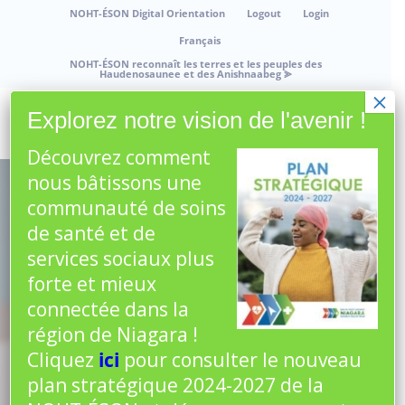
NOHT-ÉSON Digital Orientation
Logout
Login
Français
NOHT-ÉSON reconnaît les terres et les peuples des
Haudenosaunee et des Anishnaabeg
⪢
×
Explorez notre vision de l'avenir !
Découvrez comment
nous bâtissons une
communauté de soins
de santé et de
services sociaux plus
forte et mieux
connectée dans la
région de Niagara !
Cliquez
ici
pour consulter le nouveau
plan stratégique 2024-2027 de la