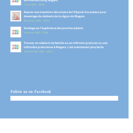
de Positive Living Niagara
7 mai 2026 - 16h36
Assurer une transition sécuritaire de l’hôpital à la maison pour
davantage de résidents de la région de Niagara
28 janvier 2026 - 14h54
Sondage sur l’expérience des proches aidants
7 janvier 2026 - 17h26
Trouver un médecin de famille ou un infirmier praticien ou une
infirmière praticienne à Niagara, c’est maintenant plus facile
10 novembre 2025 - 13h23
Follow us on Facebook
© Copyright - Niagara Ontario Health Team - Équipe
Santé Ontario Niagara