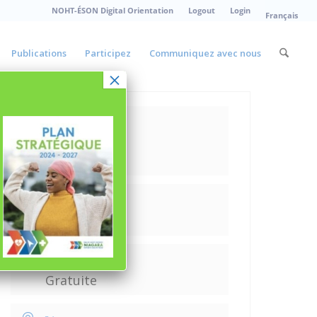
NOHT-ÉSON Digital Orientation
Logout
Login
Français
Publications
Participez
Communiquez avec nous
×
Date
Mar 13 2024
Expired!
Heure
9h00 - 15h00
Tarif
Gratuite