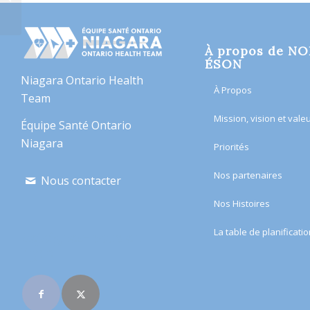
cancer – Fort Erie
À propos de N
ÉSON
Niagara Ontario Health
À Propos
Team
Mission, vision et vale
Équipe Santé Ontario
Niagara
Priorités
Nos partenaires
Nous contacter
Nos Histoires
​La table de planificatio
Rejoignez-nous en
ligne