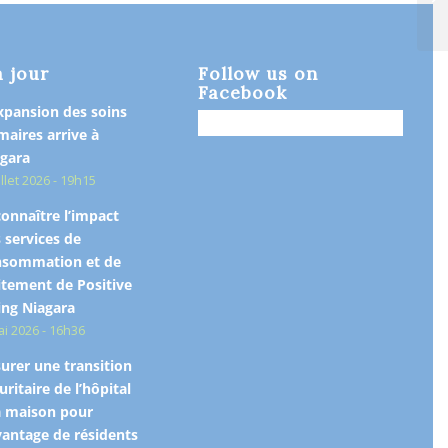
ca
à jour
Follow us on
Facebook
xpansion des soins
maires arrive à
gara
illet 2026 - 19h15
onnaître l’impact
 services de
nsommation et de
itement de Positive
ing Niagara
ai 2026 - 16h36
urer une transition
uritaire de l’hôpital
a maison pour
antage de résidents