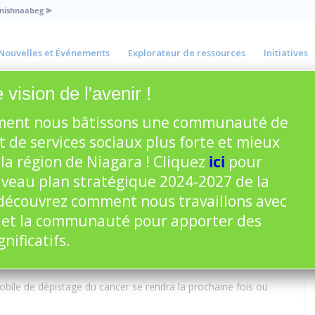
Anishnaabeg
⪢
Nouvelles et Événements
Explorateur de ressources
Initiatives
 vision de l'avenir !
ent nous bâtissons une communauté de
bile du cancer – Port
t de services sociaux plus forte et mieux
la région de Niagara ! Cliquez
ici
pour
uveau plan stratégique 2024-2027 de la
écouvrez comment nous travaillons avec
rogramme régional de cancérologie de Hamilton Niagara
 et la communauté pour apporter des
cancer du sein, du col de l’utérus et du colon, et de l’aide
prendre rendez-vous, composez le 905-975-4467 ou le numéro
ificatifs.
mobile de dépistage du cancer se rendra la prochaine fois ou