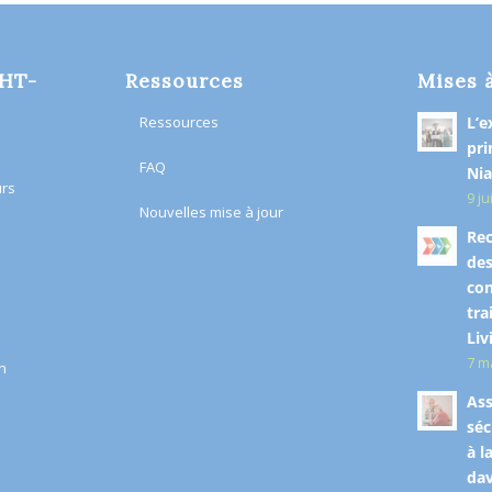
OHT-
Ressources
Mises 
Ressources
L’e
pri
FAQ
Nia
urs
9 ju
Nouvelles mise à jour
Rec
des
co
tra
Liv
7 m
n​
Ass
séc
à l
dav