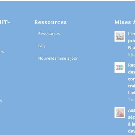
OHT-
Ressources
Mises 
Ressources
L’e
pri
FAQ
Nia
urs
9 ju
Nouvelles mise à jour
Rec
des
co
tra
Liv
7 m
n​
Ass
séc
à l
dav