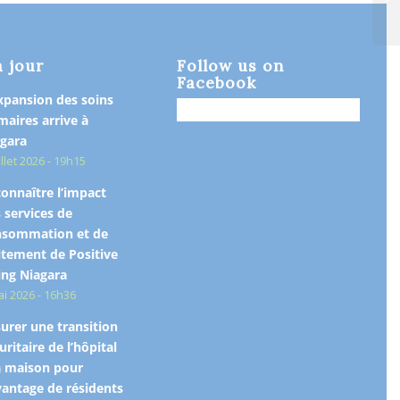
ca
à jour
Follow us on
Facebook
xpansion des soins
maires arrive à
gara
illet 2026 - 19h15
onnaître l’impact
 services de
nsommation et de
itement de Positive
ing Niagara
ai 2026 - 16h36
urer une transition
uritaire de l’hôpital
a maison pour
antage de résidents