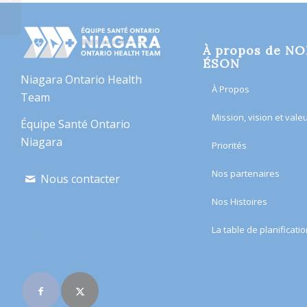
cancer – Welland
À propos de N
ÉSON
Niagara Ontario Health
À Propos
Team
Mission, vision et vale
Équipe Santé Ontario
Niagara
Priorités
Nos partenaires
Nous contacter
Nos Histoires
​La table de planificatio
Rejoignez-nous en
ligne