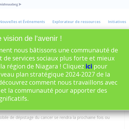
Anishnaabeg
⪢
Nouvelles et Événements
Explorateur de ressources
Initiatives
 vision de l'avenir !
ent nous bâtissons une communauté de
bile du cancer – Port
t de services sociaux plus forte et mieux
la région de Niagara ! Cliquez
ici
pour
uveau plan stratégique 2024-2027 de la
écouvrez comment nous travaillons avec
rogramme régional de cancérologie de Hamilton Niagara
 et la communauté pour apporter des
cancer du sein, du col de l’utérus et du colon, et de l’aide
prendre rendez-vous, composez le 905-975-4467 ou le numéro
ificatifs.
mobile de dépistage du cancer se rendra la prochaine fois ou