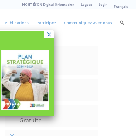
NOHT-ÉSON Digital Orientation
Logout
Login
Français
Publications
Participez
Communiquez avec nous
×
Date
Oct 08 2025
Expired!
Heure
9h00 - 15h00
Tarif
Gratuite