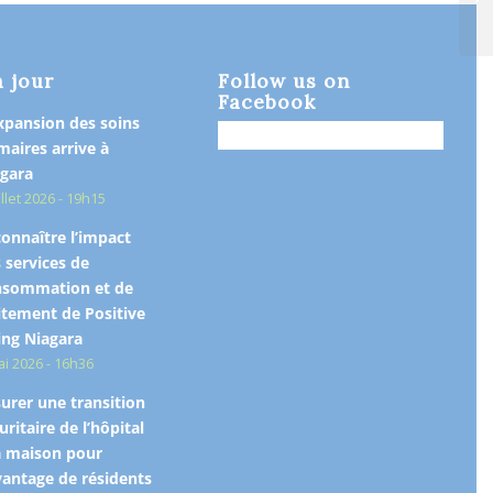
ca
à jour
Follow us on
Facebook
xpansion des soins
maires arrive à
gara
illet 2026 - 19h15
onnaître l’impact
 services de
nsommation et de
itement de Positive
ing Niagara
ai 2026 - 16h36
urer une transition
uritaire de l’hôpital
a maison pour
antage de résidents