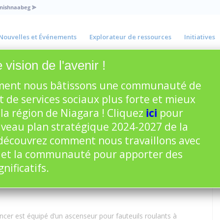
Anishnaabeg
⪢
Nouvelles et Événements
Explorateur de ressources
Initiatives
 vision de l'avenir !
ent nous bâtissons une communauté de
ile du cancer – Fort Erie
t de services sociaux plus forte et mieux
la région de Niagara ! Cliquez
ici
pour
rogramme régional de cancérologie de Hamilton Niagara
uveau plan stratégique 2024-2027 de la
cancer du sein, du col de l’utérus et du colon, et de l’aide
écouvrez comment nous travaillons avec
prendre rendez-vous, composez le 905-975-4467 ou le numéro
 et la communauté pour apporter des
ificatifs.
mobile de dépistage du cancer se rendra la prochaine fois ou
ncer est équipé d’un ascenseur pour fauteuils roulants à