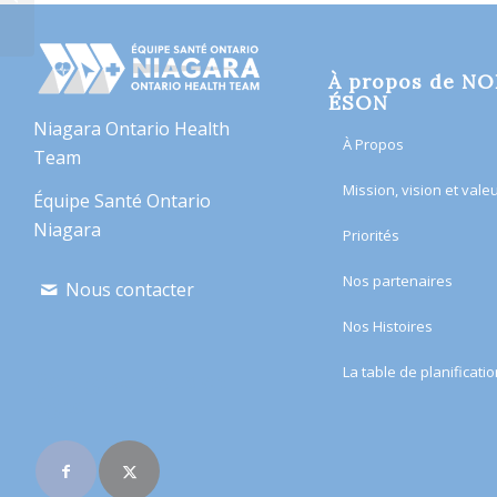
cancer – St. Catharines
À propos de N
ÉSON
Niagara Ontario Health
À Propos
Team
Mission, vision et vale
Équipe Santé Ontario
Niagara
Priorités
Nos partenaires
Nous contacter
Nos Histoires
​La table de planificatio
Rejoignez-nous en
ligne