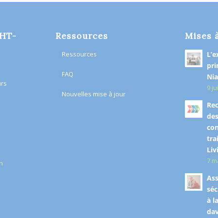
OHT-
Ressources
Mises 
Ressources
L’e
pri
FAQ
Nia
urs
9 ju
Nouvelles mise à jour
Rec
des
co
tra
Liv
7 m
n​
Ass
séc
à l
dav