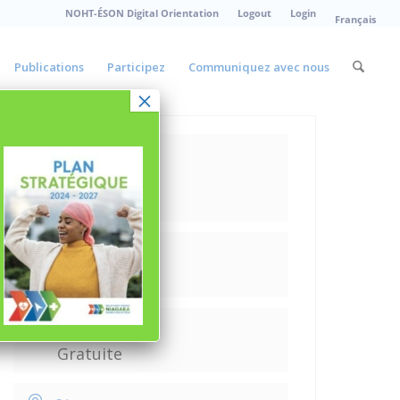
NOHT-ÉSON Digital Orientation
Logout
Login
Français
Publications
Participez
Communiquez avec nous
×
Date
Oct 22 2025
Expired!
Heure
9h00 - 15h00
Tarif
Gratuite