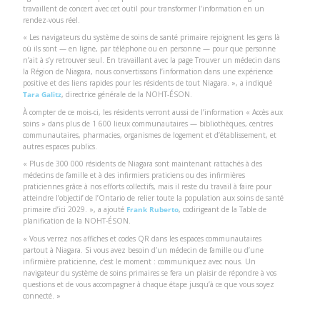
travaillent de concert avec cet outil pour transformer l’information en un
rendez-vous réel.
« Les navigateurs du système de soins de santé primaire rejoignent les gens là
où ils sont — en ligne, par téléphone ou en personne — pour que personne
n’ait à s’y retrouver seul. En travaillant avec la page Trouver un médecin dans
la Région de Niagara, nous convertissons l’information dans une expérience
positive et des liens rapides pour les résidents de tout Niagara. », a indiqué
Tara Galitz
, directrice générale de la NOHT-ÉSON.
À compter de ce mois-ci, les résidents verront aussi de l’information « Accès aux
soins » dans plus de 1 600 lieux communautaires — bibliothèques, centres
communautaires, pharmacies, organismes de logement et d’établissement, et
autres espaces publics.
« Plus de 300 000 résidents de Niagara sont maintenant rattachés à des
médecins de famille et à des infirmiers praticiens ou des infirmières
praticiennes grâce à nos efforts collectifs, mais il reste du travail à faire pour
atteindre l’objectif de l’Ontario de relier toute la population aux soins de santé
primaire d’ici 2029. », a ajouté
Frank Ruberto
, codirigeant de la Table de
planification de la NOHT-ÉSON.
« Vous verrez nos affiches et codes QR dans les espaces communautaires
partout à Niagara. Si vous avez besoin d’un médecin de famille ou d’une
infirmière praticienne, c’est le moment : communiquez avec nous. Un
navigateur du système de soins primaires se fera un plaisir de répondre à vos
questions et de vous accompagner à chaque étape jusqu’à ce que vous soyez
connecté. »